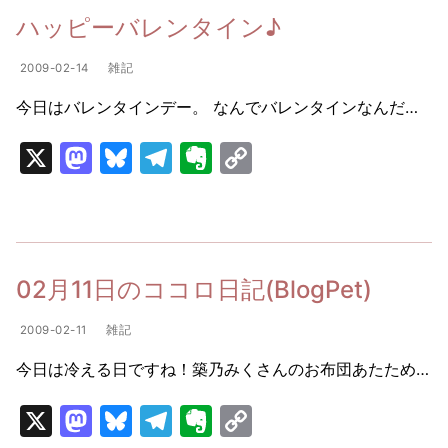
d
k
a
ot
Li
ハッピーバレンタイン♪
o
y
m
e
n
2009-02-14
雑記
n
k
今日はバレンタインデー。 なんでバレンタインなんだ…
X
M
Bl
T
E
C
a
u
el
v
o
st
e
e
er
p
o
s
gr
n
y
d
k
a
ot
Li
02月11日のココロ日記(BlogPet)
o
y
m
e
n
2009-02-11
雑記
n
k
今日は冷える日ですね！築乃みくさんのお布団あたため…
X
M
Bl
T
E
C