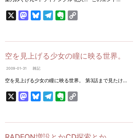
X
M
Bl
T
E
C
a
u
el
v
o
st
e
e
er
p
o
s
gr
n
y
d
k
a
ot
Li
空を見上げる少女の瞳に映る世界。
o
y
m
e
n
2009-01-31
雑記
n
k
空を見上げる少女の瞳に映る世界。 第3話まで見たけ…
X
M
Bl
T
E
C
a
u
el
v
o
st
e
e
er
p
o
s
gr
n
y
d
k
a
ot
Li
RADEON増設とかCD探索とか。