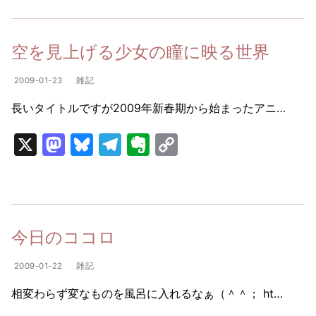
st
e
e
er
p
o
s
gr
n
y
d
k
a
ot
Li
空を見上げる少女の瞳に映る世界
o
y
m
e
n
2009-01-23
雑記
n
k
長いタイトルですが2009年新春期から始まったアニ…
X
M
Bl
T
E
C
a
u
el
v
o
st
e
e
er
p
o
s
gr
n
y
d
k
a
ot
Li
今日のココロ
o
y
m
e
n
2009-01-22
雑記
n
k
相変わらず変なものを風呂に入れるなぁ（＾＾； ht…