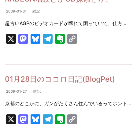
o
y
m
e
n
2009-01-31
雑記
n
k
超古いAGPのビデオカードが壊れて困っていて、仕方…
X
M
Bl
T
E
C
a
u
el
v
o
st
e
e
er
p
o
s
gr
n
y
d
k
a
ot
Li
01月28日のココロ日記(BlogPet)
o
y
m
e
n
2009-01-27
雑記
n
k
京都のどこかに、ガンがたくさん住んでいるってホント…
X
M
Bl
T
E
C
a
u
el
v
o