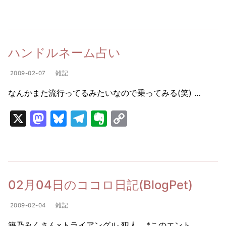
a
u
el
v
o
st
e
e
er
p
o
s
gr
n
y
d
k
a
ot
Li
ハンドルネーム占い
o
y
m
e
n
2009-02-07
雑記
n
k
なんかまた流行ってるみたいなので乗ってみる(笑) …
X
M
Bl
T
E
C
a
u
el
v
o
st
e
e
er
p
o
s
gr
n
y
d
k
a
ot
Li
02月04日のココロ日記(BlogPet)
o
y
m
e
n
2009-02-04
雑記
n
k
築乃みくさん×トライアングル 犯人… *このエント…