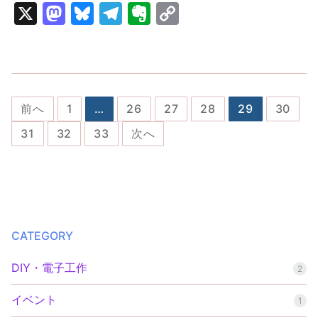
X
M
Bl
T
E
C
a
u
el
v
o
st
e
e
er
p
o
s
gr
n
y
d
k
a
ot
Li
投
前へ
1
…
26
27
28
29
30
o
y
m
e
n
稿
31
32
33
次へ
n
k
ナ
ビ
ゲ
ー
CATEGORY
シ
ョ
DIY・電子工作
2
ン
イベント
1