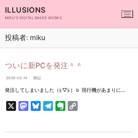
コ
ILLUSIONS
ン
テ
MIKU'S DIGITAL IMAGE WORKS
ン
ツ
投稿者:
miku
へ
ス
キ
ついに新PCを発注＾＾
ッ
プ
2009-02-14
雑記
発注してしまいました（≧▽≦）ｂ 現行機があまりに…
X
M
Bl
T
E
C
a
u
el
v
o
st
e
e
er
p
o
s
gr
n
y