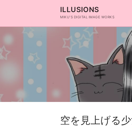
コ
ILLUSIONS
ン
テ
MIKU'S DIGITAL IMAGE WORKS
ン
ツ
へ
ス
キ
ッ
プ
空を見上げる少