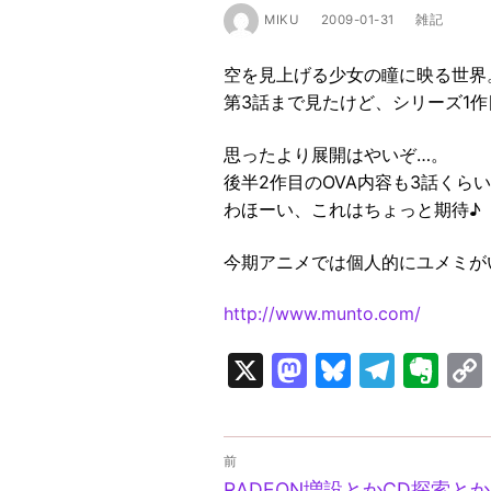
MIKU
2009-01-31
雑記
空を見上げる少女の瞳に映る世界
第3話まで見たけど、シリーズ1作
思ったより展開はやいぞ…。
後半2作目のOVA内容も3話くら
わほーい、これはちょっと期待♪
今期アニメでは個人的にユメミが
http://www.munto.com/
X
Mastodon
Bluesky
Tele
Ev
投
前
前
RADEON増設とかCD探索と