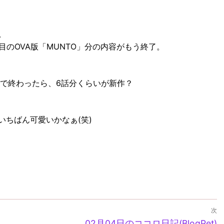
。
目のOVA版「MUNTO」分の内容がもう終了。
いで終わったら、6話分くらいが新作？
いちばん可愛いかなぁ(笑)
gram
ernote
Copy
Link
次
次
か。
02月04日のココロ日記(BlogPet)