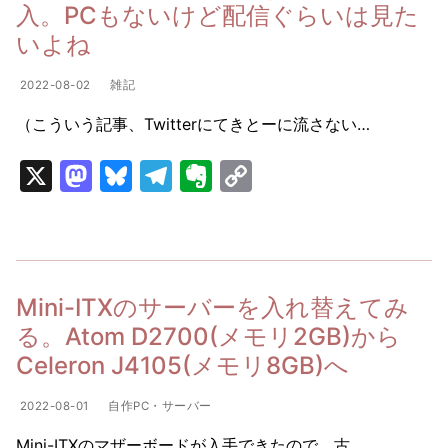
n
k
入。PCもないけど配信ぐらいは見た
いよね
2022-08-02
雑記
（こういう記事、Twitterにてきとーに流さない…
X
M
Bl
T
E
C
a
u
el
v
o
st
e
e
er
p
o
s
gr
n
y
d
k
a
ot
Li
Mini-ITXのサーバーを入れ替えてみ
o
y
m
e
n
る。Atom D2700(メモリ2GB)から
n
k
Celeron J4105(メモリ8GB)へ
2022-08-01
自作PC・サーバー
Mini-ITXのマザーボードが入手できたので、古…