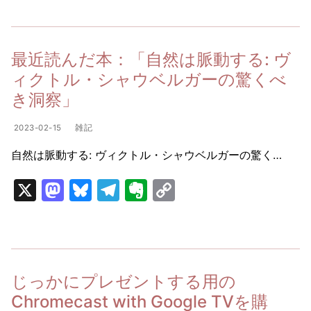
st
e
e
er
p
o
s
gr
n
y
d
k
a
ot
Li
最近読んだ本：「自然は脈動する: ヴ
o
y
m
e
n
ィクトル・シャウベルガーの驚くべ
n
k
き洞察」
2023-02-15
雑記
自然は脈動する: ヴィクトル・シャウベルガーの驚く…
X
M
Bl
T
E
C
a
u
el
v
o
st
e
e
er
p
o
s
gr
n
y
d
k
a
ot
Li
じっかにプレゼントする用の
o
y
m
e
n
Chromecast with Google TVを購