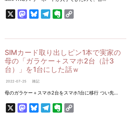
X
M
Bl
T
E
C
a
u
el
v
o
st
e
e
er
p
o
s
gr
n
y
d
k
a
ot
Li
SIMカード取り出しピン1本で実家の
o
y
m
e
n
母の「ガラケー＋スマホ2台（計3
n
k
台）」を1台にした話ｗ
2022-07-25
雑記
母のガラケー＋スマホ2台をスマホ1台に移行 つい先…
X
M
Bl
T
E
C
a
u
el
v
o
st
e
e
er
p