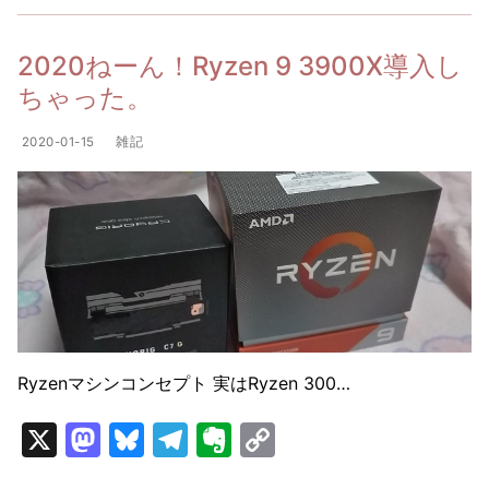
o
s
gr
n
y
d
k
a
ot
Li
2020ねーん！Ryzen 9 3900X導入し
o
y
m
e
n
ちゃった。
n
k
2020-01-15
雑記
Ryzenマシンコンセプト 実はRyzen 300…
X
M
Bl
T
E
C
a
u
el
v
o