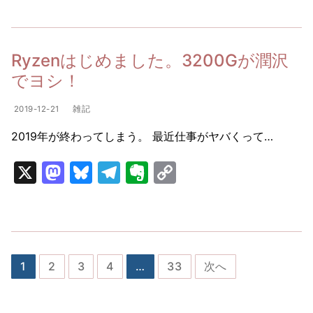
st
e
e
er
p
o
s
gr
n
y
d
k
a
ot
Li
Ryzenはじめました。3200Gが潤沢
o
y
m
e
n
でヨシ！
n
k
2019-12-21
雑記
2019年が終わってしまう。 最近仕事がヤバくって…
X
M
Bl
T
E
C
a
u
el
v
o
st
e
e
er
p
o
s
gr
n
y
d
k
a
ot
Li
投
1
2
3
4
…
33
次へ
o
y
m
e
n
稿
n
k
ナ