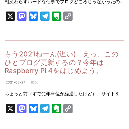
相変わらずハードな仕事でブログどころじゃなかったの…
X
M
Bl
T
E
C
a
u
el
v
o
st
e
e
er
p
o
s
gr
n
y
d
k
a
ot
Li
もう2021ねーん(遅い)。えっ、この
o
y
m
e
n
ひとブログ更新するの？今年は
n
k
Raspberry Pi 4をはじめよう。
2021-03-27
雑記
ちょっと前（すでに年単位が経過したけど）、サイトを…
X
M
Bl
T
E
C
a
u
el
v
o
st
e
e
er
p