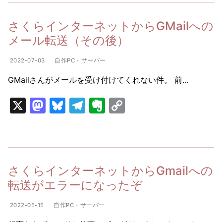
o
s
gr
n
y
d
k
a
ot
Li
さくらインターネットからGMailへの
o
y
m
e
n
メール転送（その後）
n
k
2022-07-03
自作PC・サーバー
GMailさんがメールを受け付けてくれない件。 前…
X
M
Bl
T
E
C
a
u
el
v
o
st
e
e
er
p
o
s
gr
n
y
d
k
a
ot
Li
さくらインターネットからGmailへの
o
y
m
e
n
転送がエラーになったぞ
n
k
2022-05-15
自作PC・サーバー