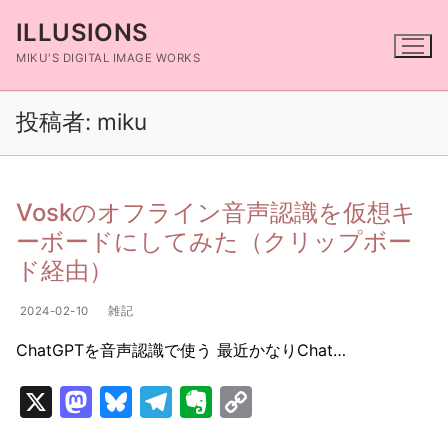
コ
ILLUSIONS
ン
テ
MIKU'S DIGITAL IMAGE WORKS
ン
ツ
投稿者:
miku
へ
ス
キ
Voskのオフライン音声認識を仮想キ
ッ
プ
ーボードにしてみた（クリップボー
ド経由）
2024-02-10
雑記
ChatGPTを音声認識で使う 最近かなりChat…
X
M
Bl
T
E
C
a
u
el
v
o