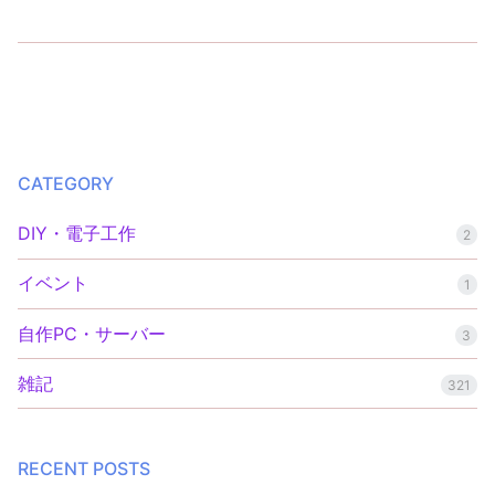
st
e
e
er
p
o
s
gr
n
y
d
k
a
ot
Li
o
y
m
e
n
n
k
CATEGORY
DIY・電子工作
2
イベント
1
自作PC・サーバー
3
雑記
321
RECENT POSTS