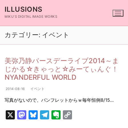
コ
ILLUSIONS
ン
テ
MIKU'S DIGITAL IMAGE WORKS
ン
ツ
カテゴリー:
イベント
へ
ス
キ
美弥乃静バースデーライブ2014～ま
ッ
プ
じかる☆きゃっと☆みーてぃんぐ！
NYANDERFUL WORLD
2014-08-16
イベント
写真がないので、パンフレットからｗ毎年恒例8/15…
X
M
Bl
T
E
C
a
u
el
v
o