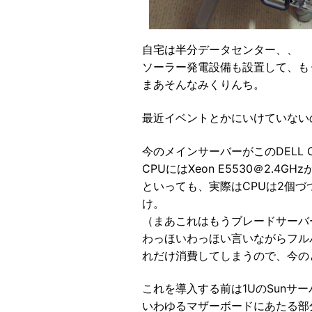
自宅は半分データセンター、、
ソーラー発電設備も設置して、も
まあそんなみくりんち。
最近イベントとかにいけていない
今のメインサーバーがこのDELL
CPUにはXeon E5530＠2.4
といっても、実際はCPUは2個づ
け。
（まあこれはもうブレードサーバ
わっほいわっほい言いながらフル
れだけ消費してしまうので、今のと
これを導入する前は1UのSunサーバ
いわゆるマザーボードにあたる部