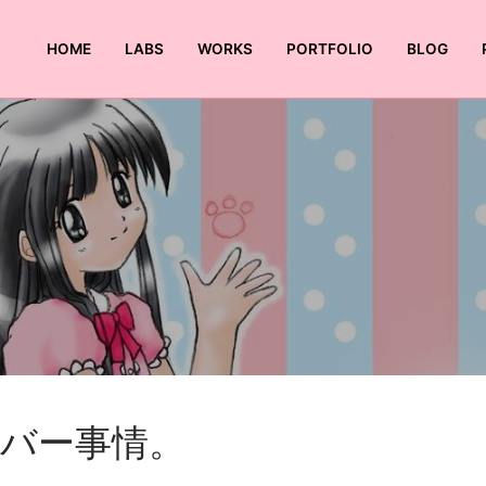
HOME
LABS
WORKS
PORTFOLIO
BLOG
検索:
バー事情。