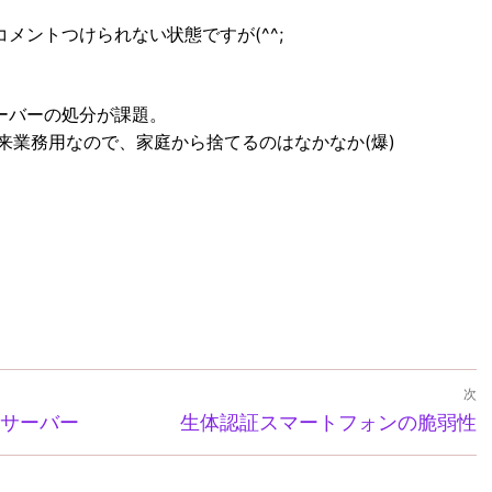
メントつけられない状態ですが(^^;
ーバーの処分が課題。
来業務用なので、家庭から捨てるのはなかなか(爆)
gram
ernote
Copy
Link
次
次
測定サーバー
生体認証スマートフォンの脆弱性
の
投