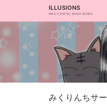
コ
ILLUSIONS
ン
テ
MIKU'S DIGITAL IMAGE WORKS
ン
ツ
へ
ス
キ
ッ
プ
みくりんちサー