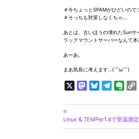
＃今ちょっとSPAMがひどいのでコ
＃そっちも対策しなくちゃ…
あとは、古いほうの壊れたSunサ
ラックマウントサーバーなんて本
あーあ。
まあ気長に考えます…(￣ω￣)
X
Mastodon
Bluesky
Tele
Ev
投
前
前
稿
Linux & TEMPer1.4で室温
の
ナ
投