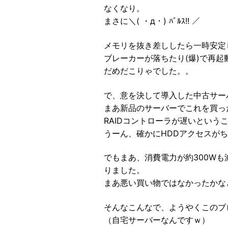
なくなり。
まさに＼( ・д・) ﾊﾞﾙｽ!! ／
メモリを抜き差ししたら一時安定
ブレーカーが落ちたり(爆)で再起動する
だめだこりゃでした。。
で、意を決して導入した中古サーバ
まあ新品のサーバーでこれを買っ
RAIDコントローラが遅いという
うーん、確かにHDDアクセスが
でもまあ、消費電力が約300W
りました。
まあ悪い買い物ではなかったかな
そんなこんなで、ようやくこのブ
（自宅サーバーなんですｗ）