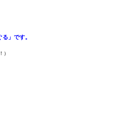
ぐる」です。
！）
gram
ernote
Copy