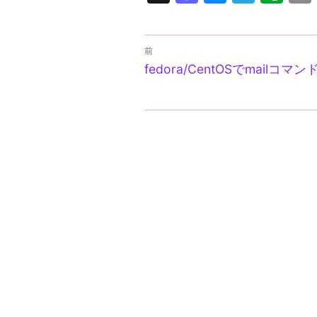
投
前
前
稿
fedora/CentOSでmailコ
の
ナ
投
稿:
ビ
ゲ
ー
シ
ョ
ン