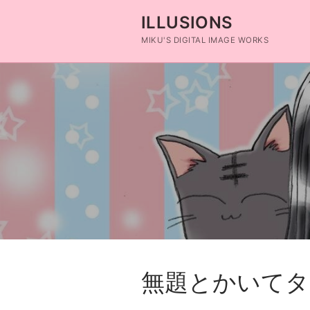
コ
ILLUSIONS
ン
テ
MIKU'S DIGITAL IMAGE WORKS
ン
ツ
へ
ス
キ
ッ
プ
無題とかいてタ