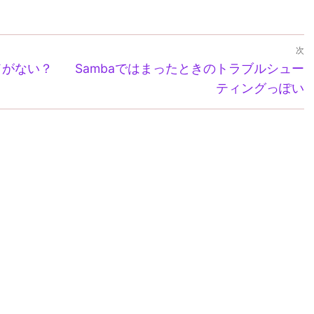
Link
次
次
マンドがない？
Sambaではまったときのトラブルシュー
の
ティングっぽい
投
稿: