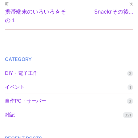
投
前
次
稿
前
次
携帯端末のいろいろ☆そ
Snackrその後…
の
の
ナ
の１
投
投
ビ
稿:
稿:
ゲ
ー
CATEGORY
シ
ョ
DIY・電子工作
2
ン
イベント
1
自作PC・サーバー
3
雑記
321