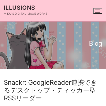
コ
ILLUSIONS
ン
テ
MIKU'S DIGITAL IMAGE WORKS
ン
ツ
へ
ス
Blog
キ
ッ
プ
Snackr: GoogleReader連携でき
るデスクトップ・ティッカー型
RSSリーダー